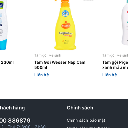
Tắm gội, vệ sinh
Tắm gội, vệ sin
l 230ml
Tắm Gội Wesser Nắp Cam
Tắm gội Pig
500ml
xanh mẫu m
Liên hệ
Liên hệ
khách hàng
Chính sách
00 886879
Chính sách bảo mật
 2 - Thứ 7: 8:00 - 21:30