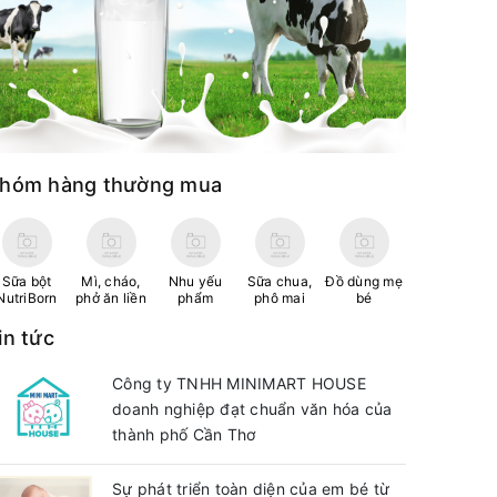
hóm hàng thường mua
Sữa bột
Mì, cháo,
Nhu yếu
Sữa chua,
Đồ dùng mẹ
NutriBorn
phở ăn liền
phẩm
phô mai
bé
in tức
Công ty TNHH MINIMART HOUSE
doanh nghiệp đạt chuẩn văn hóa của
thành phố Cần Thơ
Sự phát triển toàn diện của em bé từ