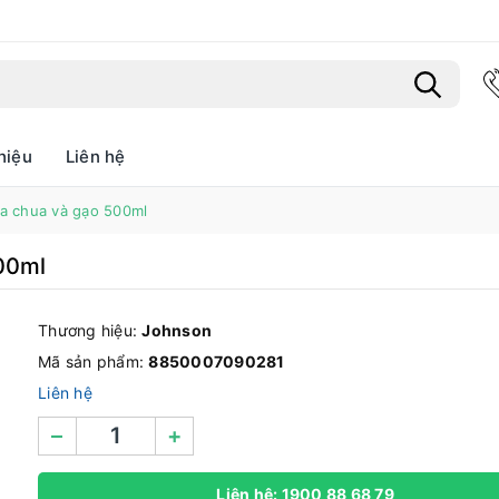
hiệu
Liên hệ
Bạn chưa xem sản phẩm nào
a chua và gạo 500ml
00ml
Thương hiệu:
Johnson
Mã sản phẩm:
8850007090281
Liên hệ
–
+
Liên hệ: 1900 88 68 79