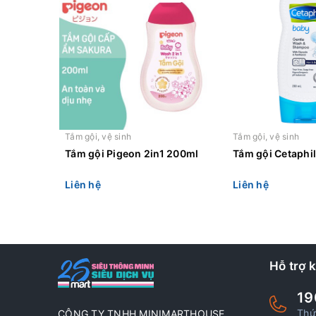
Tắm gội, vệ sinh
Tắm gội, vệ sinh
Tắm gội Pigeon 2in1 200ml
Tắm gội Cetaphi
Liên hệ
Liên hệ
Hỗ trợ 
19
Thứ
CÔNG TY TNHH MINIMARTHOUSE