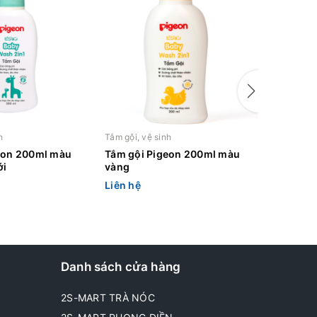
h
Tắm gội, vệ sinh
Tắm gội, v
eon 200ml màu
Tắm gội Pigeon 200ml màu
Purite B
ới
vàng
đào 250
Liên hệ
Liên hệ
Danh sách cửa hàng
2S-MART TRÀ NÓC