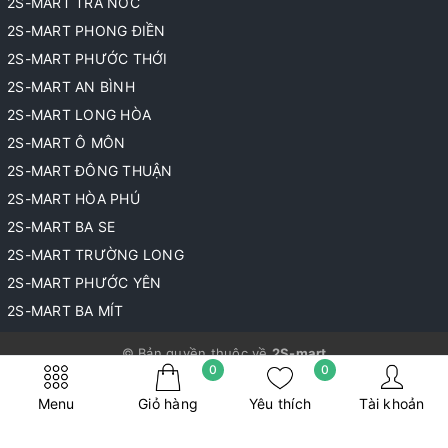
2S-MART TRÀ NÓC
2S-MART PHONG ĐIỀN
2S-MART PHƯỚC THỚI
2S-MART AN BÌNH
2S-MART LONG HÒA
2S-MART Ô MÔN
2S-MART ĐÔNG THUẬN
2S-MART HÒA PHÚ
2S-MART BA SE
2S-MART TRƯỜNG LONG
2S-MART PHƯỚC YÊN
2S-MART BA MÍT
© Bản quyền thuộc về
2S-mart
0
0
Cung cấp bởi
Sapo
Menu
Giỏ hàng
Yêu thích
Tài khoản