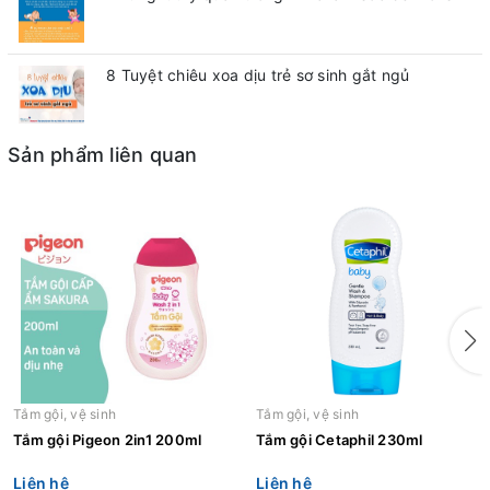
8 Tuyệt chiêu xoa dịu trẻ sơ sinh gắt ngủ
Sản phẩm liên quan
Tắm gội, vệ sinh
Tắm gội, vệ sinh
Tắm gội Pigeon 2in1 200ml
Tắm gội Cetaphil 230ml
Liên hệ
Liên hệ