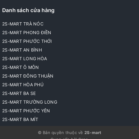
Danh sách cửa hàng
2S-MART TRÀ NÓC
2S-MART PHONG ĐIỀN
2S-MART PHƯỚC THỚI
2S-MART AN BÌNH
2S-MART LONG HÒA
2S-MART Ô MÔN
2S-MART ĐÔNG THUẬN
2S-MART HÒA PHÚ
2S-MART BA SE
2S-MART TRƯỜNG LONG
2S-MART PHƯỚC YÊN
2S-MART BA MÍT
© Bản quyền thuộc về
2S-mart