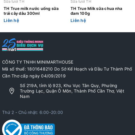
Sữa tươi TH
Sữa tươi TH
TH True milk nước uống sữa
TH True Milk sữa chua nha
trái cây dâu 300ml
đam 100g
Liên hệ
Liên hệ
CÔNG TY TNHH MINIMARTHOUSE
Mã số thuế: 1801648210 Do Sở Kế Hoạch và Đầu Tư Thành Phố
Cần Thơ cấp ngày 04/09/2019
Số 219A, tỉnh lộ 923, Khu Vực Tân Quy, Phường
Trường Lạc, Quận Ô Môn, Thành Phố Cần Thơ, Việt
Nam
Thứ 2 - Chủ nhật: 6:00-20:00