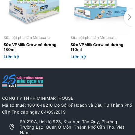
Sữa bột pha sẵn Metacare
Sữa bột pha sẵn Metacare
Sữa VPMilk Grow có đường
Sữa VPMilk Grow có đường
180ml
110ml
Liên hệ
Liên hệ
CÔNG TY TNHH MINIMARTHOUSE
Mã số thuế: 1801648210 Do Sở Kế Hoạch và Đầu Tư Thành Phố
Cần Thơ cấp ngày 04/09/2019
Số 219A, tỉnh lộ 923, Khu Vực Tân Quy, Phường
Trường Lạc, Quận Ô Môn, Thành Phố Cần Thơ, Việt
Nam