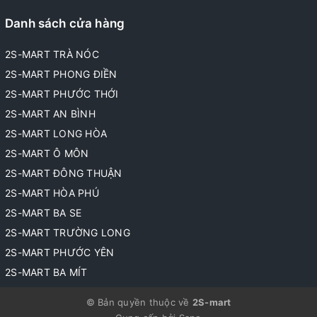
Danh sách cửa hàng
2S-MART TRÀ NÓC
2S-MART PHONG ĐIỀN
2S-MART PHƯỚC THỚI
2S-MART AN BÌNH
2S-MART LONG HÒA
2S-MART Ô MÔN
2S-MART ĐÔNG THUẬN
2S-MART HÒA PHÚ
2S-MART BA SE
2S-MART TRƯỜNG LONG
2S-MART PHƯỚC YÊN
2S-MART BA MÍT
© Bản quyền thuộc về
2S-mart