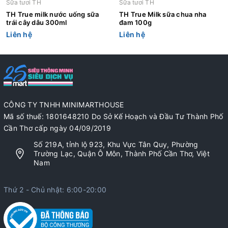
Sữa tươi TH
Sữa tươi TH
TH True milk nước uống sữa
TH True Milk sữa chua nha
trái cây dâu 300ml
đam 100g
Liên hệ
Liên hệ
CÔNG TY TNHH MINIMARTHOUSE
Mã số thuế: 1801648210 Do Sở Kế Hoạch và Đầu Tư Thành Phố
Cần Thơ cấp ngày 04/09/2019
Số 219A, tỉnh lộ 923, Khu Vực Tân Quy, Phường
Trường Lạc, Quận Ô Môn, Thành Phố Cần Thơ, Việt
Nam
Thứ 2 - Chủ nhật: 6:00-20:00