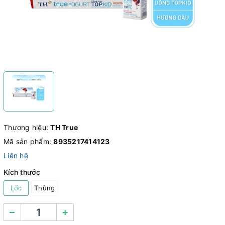
Thương hiệu:
TH True
Mã sản phẩm:
8935217414123
Liên hệ
Kích thước
Lốc
Thùng
–
+