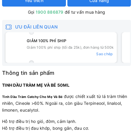
Yêu thích
Cửa hàng
Gọi
1900 886879
để tư vấn mua hàng
ƯU ĐÃI LIÊN QUAN
GIẢM 100% PHÍ SHIP
Giảm 100% phí ship (tối đa 25k), đơn hàng từ 500k
Sao chép
Thông tin sản phẩm
TINH DẦU TRÀM MẸ VÀ BÉ 50ML
được chiết xuất từ lá tràm thiên
Tinh Dầu Tràm Catchy Cho Mẹ Và Bé
nhiên, Cineole >60%. Ngoài ra, còn giàu Terpineool, linalool,
limonen, eucalytol.
Hỗ trợ điều trị ho gió, đờm, cảm lạnh.
Hỗ trợ điều trị đau khớp, bong gân, đau cơ.