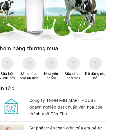
hóm hàng thường mua
Sữa bột
Mì, cháo,
Nhu yếu
Sữa chua,
Đồ dùng mẹ
NutriBorn
phở ăn liền
phẩm
phô mai
bé
in tức
Công ty TNHH MINIMART HOUSE
doanh nghiệp đạt chuẩn văn hóa của
thành phố Cần Thơ
Sự phát triển toàn diện của em bé từ