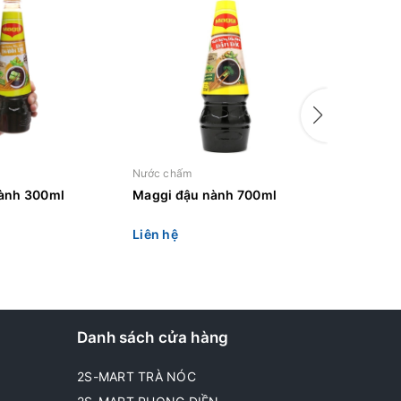
Nước chấm
Nước chấ
ành 300ml
Maggi đậu nành 700ml
Maggi đ
700ml
Liên hệ
Liên hệ
Danh sách cửa hàng
2S-MART TRÀ NÓC