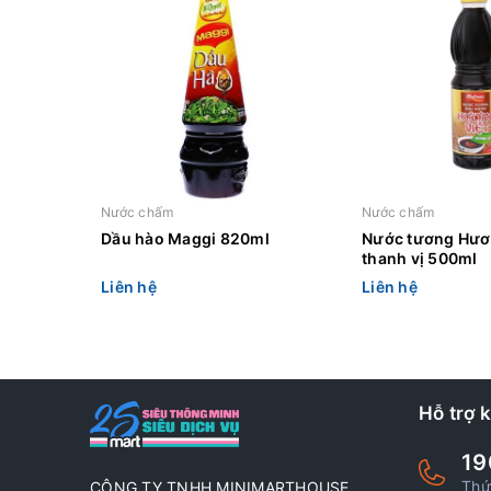
Nước chấm
Nước chấm
Dầu hào Maggi 820ml
Nước tương Hươ
thanh vị 500ml
Liên hệ
Liên hệ
Hỗ trợ 
19
Thứ
CÔNG TY TNHH MINIMARTHOUSE