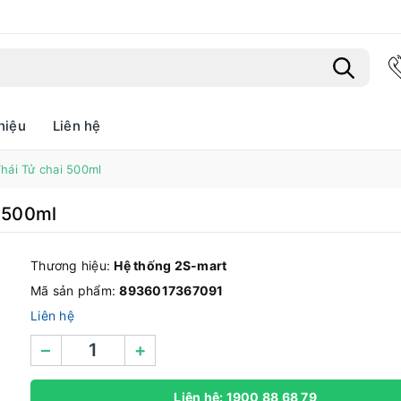
hiệu
Liên hệ
Bạn chưa xem sản phẩm nào
hái Tử chai 500ml
i 500ml
Thương hiệu:
Hệ thống 2S-mart
Mã sản phẩm:
8936017367091
Liên hệ
–
+
Liên hệ: 1900 88 68 79