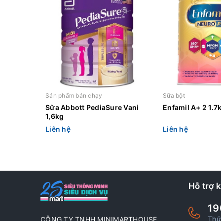
Sản phẩm bán chạy
Sữa bột
Sữa Abbott PediaSure Vani
Enfamil A+ 2 1.7k
1,6kg
Liên hệ
Liên hệ
Hỗ trợ 
19
Thứ
CÔNG TY TNHH MINIMARTHOUSE