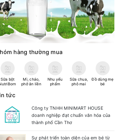
hóm hàng thường mua
Sữa bột
Mì, cháo,
Nhu yếu
Sữa chua,
Đồ dùng mẹ
NutriBorn
phở ăn liền
phẩm
phô mai
bé
in tức
Công ty TNHH MINIMART HOUSE
doanh nghiệp đạt chuẩn văn hóa của
thành phố Cần Thơ
Sự phát triển toàn diện của em bé từ