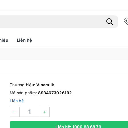
hiệu
Liên hệ
Bạn chưa xem sản phẩm nào
Thương hiệu:
Vinamilk
Mã sản phẩm:
8934673026192
Liên hệ
–
+
Liên hệ: 1900 88 68 79