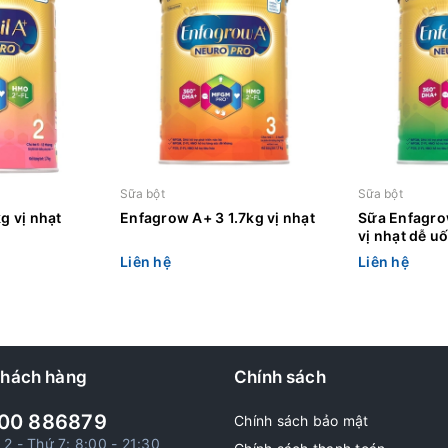
Sữa bột
Sữa bột
g vị nhạt
Enfagrow A+ 3 1.7kg vị nhạt
Sữa Enfagro
vị nhạt dễ u
Liên hệ
Liên hệ
khách hàng
Chính sách
00 886879
Chính sách bảo mật
 2 - Thứ 7: 8:00 - 21:30