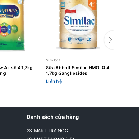
Sữa bột
Sữa bột cá
w A+ số 4 1,7kg
Sữa Abbott Similac HMO IQ 4
Nutribor
ống
1,7kg Gangliosides
Liên hệ
Liên hệ
Danh sách cửa hàng
2S-MART TRÀ NÓC