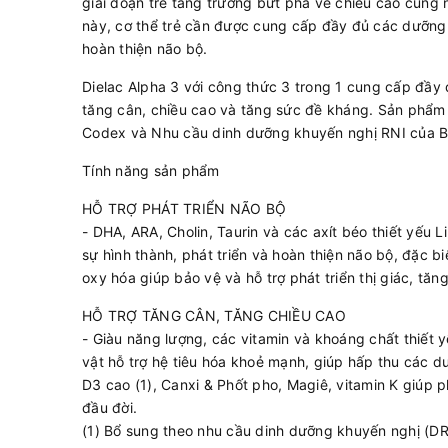
giai đoạn trẻ tăng trưởng bứt phá về chiều cao cũng 
này, cơ thể trẻ cần được cung cấp đầy đủ các dưỡng 
hoàn thiện não bộ.
Dielac Alpha 3 với công thức 3 trong 1 cung cấp đầy đ
tăng cân, chiều cao và tăng sức đề kháng. Sản phẩm
Codex và Nhu cầu dinh dưỡng khuyến nghị RNI của B
Tính năng sản phẩm
HỖ TRỢ PHÁT TRIỂN NÃO BỘ
- DHA, ARA, Cholin, Taurin và các axít béo thiết yếu L
sự hình thành, phát triển và hoàn thiện não bộ, đặc 
oxy hóa giúp bảo vệ và hỗ trợ phát triển thị giác, tăn
HỖ TRỢ TĂNG CÂN, TĂNG CHIỀU CAO
- Giàu năng lượng, các vitamin và khoáng chất thiết y
vật hỗ trợ hệ tiêu hóa khoẻ mạnh, giúp hấp thu các dư
D3 cao (1), Canxi & Phốt pho, Magiê, vitamin K giúp p
đầu đời.
(1) Bổ sung theo nhu cầu dinh dưỡng khuyến nghị (DR