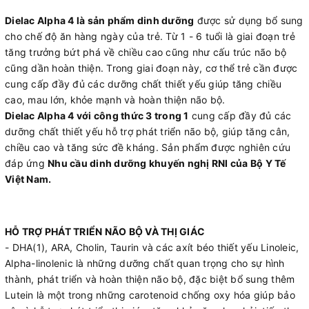
Dielac Alpha 4 là sản phẩm dinh dưỡng
được sử dụng bổ sung
cho chế độ ăn hàng ngày của trẻ. Từ 1 - 6 tuổi là giai đoạn trẻ
tăng trưởng bứt phá về chiều cao cũng như cấu trúc não bộ
cũng dần hoàn thiện. Trong giai đoạn này, cơ thể trẻ cần được
cung cấp đầy đủ các dưỡng chất thiết yếu giúp tăng chiều
cao, mau lớn, khỏe mạnh và hoàn thiện não bộ.
Dielac Alpha 4 với công thức 3 trong 1
cung cấp đầy đủ các
dưỡng chất thiết yếu hỗ trợ phát triển não bộ, giúp tăng cân,
chiều cao và tăng sức đề kháng. Sản phẩm được nghiên cứu
đáp ứng
Nhu cầu dinh dưỡng khuyến nghị RNI của Bộ Y Tế
Việt Nam.
HỖ TRỢ PHÁT TRIỂN NÃO BỘ VÀ THỊ GIÁC
- DHA(1), ARA, Cholin, Taurin và các axít béo thiết yếu Linoleic,
Alpha-linolenic là những dưỡng chất quan trọng cho sự hình
thành, phát triển và hoàn thiện não bộ, đặc biệt bổ sung thêm
Lutein là một trong những carotenoid chống oxy hóa giúp bảo