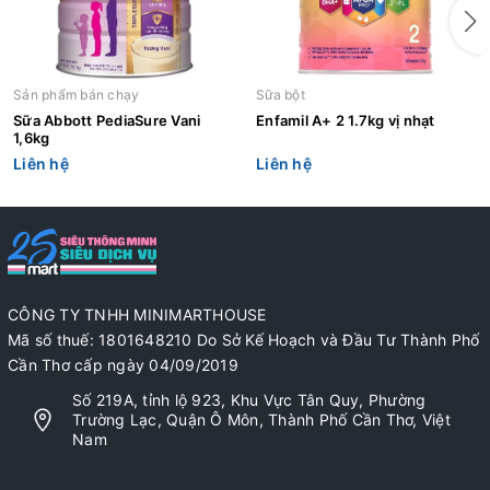
Sản phẩm bán chạy
Sữa bột
Sữa Abbott PediaSure Vani
Enfamil A+ 2 1.7kg vị nhạt
1,6kg
Liên hệ
Liên hệ
CÔNG TY TNHH MINIMARTHOUSE
Mã số thuế: 1801648210 Do Sở Kế Hoạch và Đầu Tư Thành Phố
Cần Thơ cấp ngày 04/09/2019
Số 219A, tỉnh lộ 923, Khu Vực Tân Quy, Phường
Trường Lạc, Quận Ô Môn, Thành Phố Cần Thơ, Việt
Nam