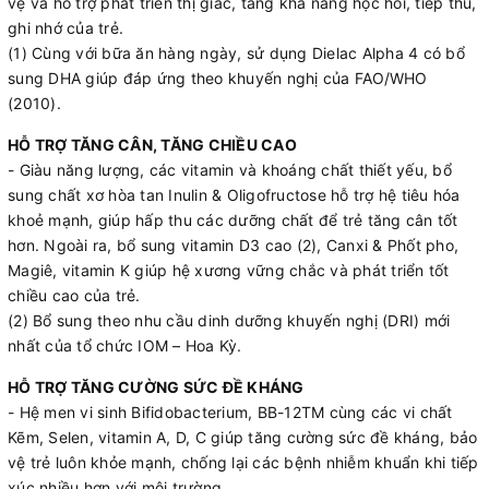
vệ và hỗ trợ phát triển thị giác, tăng khả năng học hỏi, tiếp thu,
ghi nhớ của trẻ.
(1) Cùng với bữa ăn hàng ngày, sử dụng Dielac Alpha 4 có bổ
sung DHA giúp đáp ứng theo khuyến nghị của FAO/WHO
(2010).
HỖ TRỢ TĂNG CÂN, TĂNG CHIỀU CAO
- Giàu năng lượng, các vitamin và khoáng chất thiết yếu, bổ
sung chất xơ hòa tan Inulin & Oligofructose hỗ trợ hệ tiêu hóa
khoẻ mạnh, giúp hấp thu các dưỡng chất để trẻ tăng cân tốt
hơn. Ngoài ra, bổ sung vitamin D3 cao (2), Canxi & Phốt pho,
Magiê, vitamin K giúp hệ xương vững chắc và phát triển tốt
chiều cao của trẻ.
(2) Bổ sung theo nhu cầu dinh dưỡng khuyến nghị (DRI) mới
nhất của tổ chức IOM – Hoa Kỳ.
HỖ TRỢ TĂNG CƯỜNG SỨC ĐỀ KHÁNG
- Hệ men vi sinh Bifidobacterium, BB-12TM cùng các vi chất
Kẽm, Selen, vitamin A, D, C giúp tăng cường sức đề kháng, bảo
vệ trẻ luôn khỏe mạnh, chống lại các bệnh nhiễm khuẩn khi tiếp
xúc nhiều hơn với môi trường.