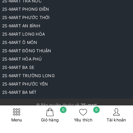
2S-MART TRÀ NÓC
2S-MART PHONG ĐIỀN
2S-MART PHƯỚC THỚI
2S-MART AN BÌNH
2S-MART LONG HÒA
2S-MART Ô MÔN
2S-MART ĐÔNG THUẬN
2S-MART HÒA PHÚ
2S-MART BA SE
2S-MART TRƯỜNG LONG
2S-MART PHƯỚC YÊN
2S-MART BA MÍT
© Bản quyền thuộc về
2S-mart
0
0
Cung cấp bởi
Sapo
Menu
Giỏ hàng
Yêu thích
Tài khoản