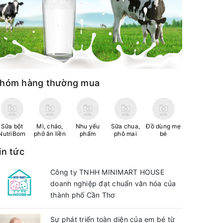
hóm hàng thường mua
Sữa bột
Mì, cháo,
Nhu yếu
Sữa chua,
Đồ dùng mẹ
NutriBorn
phở ăn liền
phẩm
phô mai
bé
in tức
Công ty TNHH MINIMART HOUSE
doanh nghiệp đạt chuẩn văn hóa của
thành phố Cần Thơ
Sự phát triển toàn diện của em bé từ