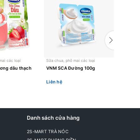
mai các loại
Sữa chua, phô mai các loại
Sữa chua, 
ơng dâu thạch
VNM SCA Đường 100g
VNM SCA
Liên hệ
Liên hệ
Danh sách cửa hàng
2S-MART TRÀ NÓC