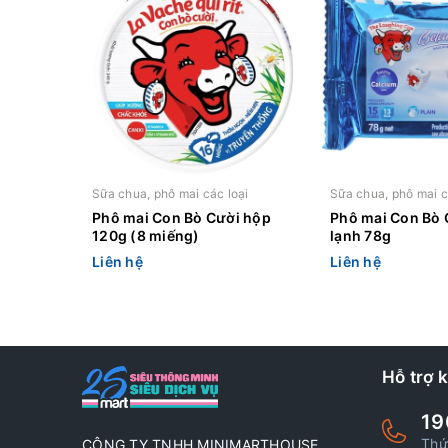
Sữa chua, phô mai các loại
Sữa chua, phô mai c
Phô mai Con Bò Cười hộp
Phô mai Con Bò 
120g (8 miếng)
lạnh 78g
Liên hệ
Liên hệ
Hỗ trợ 
19
Thứ
CÔNG TY TNHH MINIMARTHOUSE