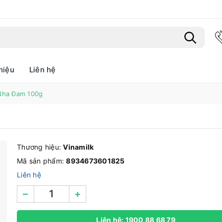
hiệu
Liên hệ
Bạn chưa xem sản phẩm nào
ha Đam 100g
Thương hiệu:
Vinamilk
Mã sản phẩm:
8934673601825
Liên hệ
–
+
Liên hệ: 1900 88 68 79