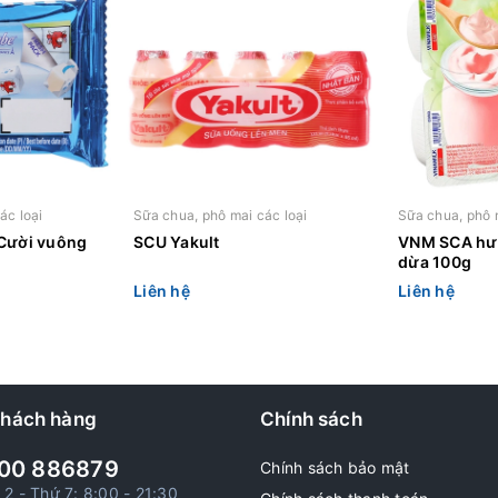
ác loại
Sữa chua, phô mai các loại
Sữa chua, phô 
Cười vuông
SCU Yakult
VNM SCA hư
dừa 100g
Liên hệ
Liên hệ
khách hàng
Chính sách
00 886879
Chính sách bảo mật
 2 - Thứ 7: 8:00 - 21:30