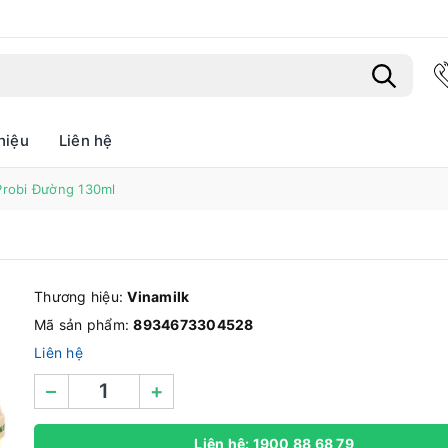
hiệu
Liên hệ
Bạn chưa xem sản phẩm nào
robi Đường 130ml
Thương hiệu:
Vinamilk
Mã sản phẩm:
8934673304528
Liên hệ
–
+
Liên hệ: 1900 88 68 79