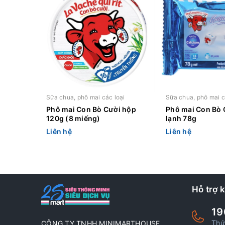
Sữa chua, phô mai các loại
Sữa chua, phô mai c
Phô mai Con Bò Cười hộp
Phô mai Con Bò 
120g (8 miếng)
lạnh 78g
Liên hệ
Liên hệ
Hỗ trợ 
19
Thứ
CÔNG TY TNHH MINIMARTHOUSE