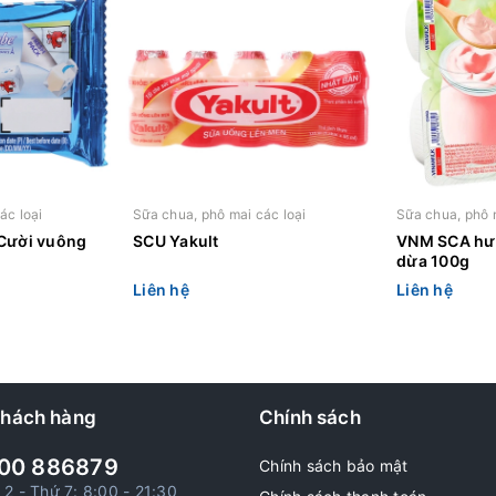
ác loại
Sữa chua, phô mai các loại
Sữa chua, phô 
Cười vuông
SCU Yakult
VNM SCA hư
dừa 100g
Liên hệ
Liên hệ
khách hàng
Chính sách
00 886879
Chính sách bảo mật
 2 - Thứ 7: 8:00 - 21:30