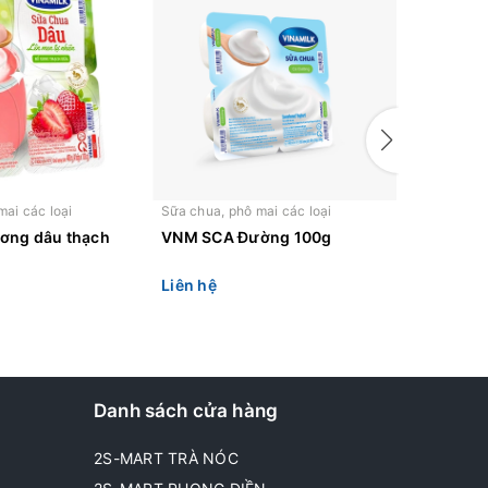
mai các loại
Sữa chua, phô mai các loại
Sữa chua, 
ơng dâu thạch
VNM SCA Đường 100g
VNM SCA
Liên hệ
Liên hệ
Danh sách cửa hàng
2S-MART TRÀ NÓC