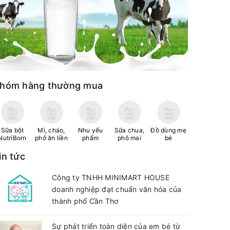
hóm hàng thường mua
Sữa bột
Mì, cháo,
Nhu yếu
Sữa chua,
Đồ dùng mẹ
NutriBorn
phở ăn liền
phẩm
phô mai
bé
in tức
Công ty TNHH MINIMART HOUSE
doanh nghiệp đạt chuẩn văn hóa của
thành phố Cần Thơ
Sự phát triển toàn diện của em bé từ