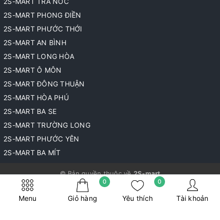
2S-MART TRÀ NÓC
2S-MART PHONG ĐIỀN
2S-MART PHƯỚC THỚI
2S-MART AN BÌNH
2S-MART LONG HÒA
2S-MART Ô MÔN
2S-MART ĐÔNG THUẬN
2S-MART HÒA PHÚ
2S-MART BA SE
2S-MART TRƯỜNG LONG
2S-MART PHƯỚC YÊN
2S-MART BA MÍT
© Bản quyền thuộc về
2S-mart
0
0
Cung cấp bởi
Sapo
Menu
Giỏ hàng
Yêu thích
Tài khoản