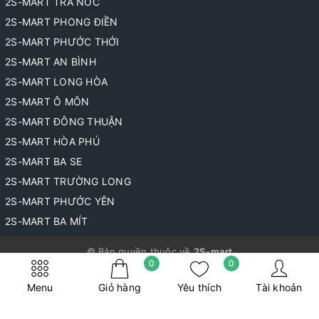
2S-MART TRÀ NÓC
2S-MART PHONG ĐIỀN
2S-MART PHƯỚC THỚI
2S-MART AN BÌNH
2S-MART LONG HÒA
2S-MART Ô MÔN
2S-MART ĐÔNG THUẬN
2S-MART HÒA PHÚ
2S-MART BA SE
2S-MART TRƯỜNG LONG
2S-MART PHƯỚC YÊN
2S-MART BA MÍT
© Bản quyền thuộc về
2S-mart
0
0
Cung cấp bởi
Sapo
Menu
Giỏ hàng
Yêu thích
Tài khoản