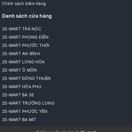
Chính sách kiểm hàng
Danh sách cửa hàng
2S-MART TRÀ NÓC
2S-MART PHONG ĐIỀN
2S-MART PHƯỚC THỚI
2S-MART AN BÌNH
2S-MART LONG HÒA
2S-MART Ô MÔN
2S-MART ĐÔNG THUẬN
2S-MART HÒA PHÚ
2S-MART BA SE
2S-MART TRƯỜNG LONG
2S-MART PHƯỚC YÊN
2S-MART BA MÍT
© Bản quyền thuộc về
2S-mart