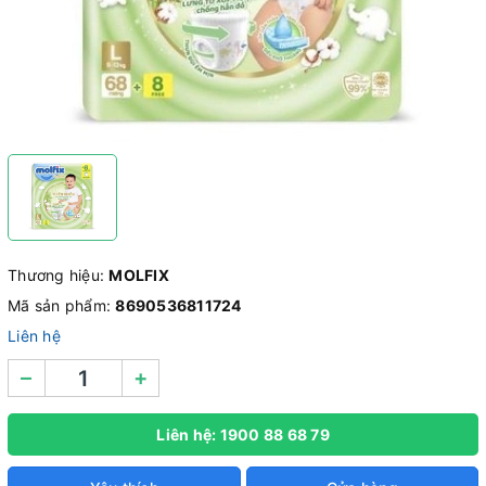
Thương hiệu:
MOLFIX
Mã sản phẩm:
8690536811724
Liên hệ
–
+
Liên hệ: 1900 88 68 79