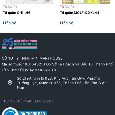
Tã Molfix
Tã Molfix
Tã quần Oriii L66
Tã quần MOLFIX XXL44
Liên hệ
Liên hệ
CÔNG TY TNHH MINIMARTHOUSE
Mã số thuế: 1801648210 Do Sở Kế Hoạch và Đầu Tư Thành Phố
Cần Thơ cấp ngày 04/09/2019
Số 219A, tỉnh lộ 923, Khu Vực Tân Quy, Phường
Trường Lạc, Quận Ô Môn, Thành Phố Cần Thơ, Việt
Nam
Thứ 2 - Chủ nhật: 6:00-20:00