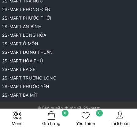
2S-MART TRÀ NÓC
2S-MART PHONG ĐIỀN
2S-MART PHƯỚC THỚI
2S-MART AN BÌNH
2S-MART LONG HÒA
2S-MART Ô MÔN
2S-MART ĐÔNG THUẬN
2S-MART HÒA PHÚ
2S-MART BA SE
2S-MART TRƯỜNG LONG
2S-MART PHƯỚC YÊN
2S-MART BA MÍT
© Bản quyền thuộc về
2S-mart
0
0
Cung cấp bởi
Sapo
Menu
Giỏ hàng
Yêu thích
Tài khoản