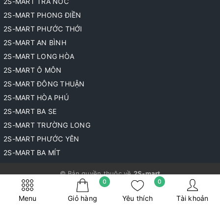
2S-MART TRÀ NÓC
2S-MART PHONG ĐIỀN
2S-MART PHƯỚC THỚI
2S-MART AN BÌNH
2S-MART LONG HÒA
2S-MART Ô MÔN
2S-MART ĐÔNG THUẬN
2S-MART HÒA PHÚ
2S-MART BA SE
2S-MART TRƯỜNG LONG
2S-MART PHƯỚC YÊN
2S-MART BA MÍT
© Bản quyền thuộc về
2S-mart
0
0
Cung cấp bởi
Sapo
Menu
Giỏ hàng
Yêu thích
Tài khoản