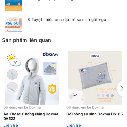
8 Tuyệt chiêu xoa dịu trẻ sơ sinh gắt ngủ
Sản phẩm liên quan
Đồ dùng em bé Dokma
Đồ dùng em bé Dokma
Áo Khoác Chống Nắng Dokma
Gối bông sơ sinh Dokma DS105
DA522
Liên hệ
Liên hệ