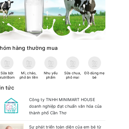
hóm hàng thường mua
Sữa bột
Mì, cháo,
Nhu yếu
Sữa chua,
Đồ dùng mẹ
NutriBorn
phở ăn liền
phẩm
phô mai
bé
in tức
Công ty TNHH MINIMART HOUSE
doanh nghiệp đạt chuẩn văn hóa của
thành phố Cần Thơ
Sự phát triển toàn diện của em bé từ