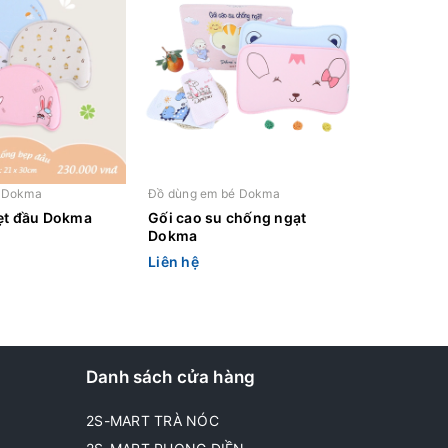
é Dokma
Đồ dùng em bé Dokma
ẹt đầu Dokma
Gối cao su chống ngạt
Dokma
Liên hệ
Danh sách cửa hàng
2S-MART TRÀ NÓC