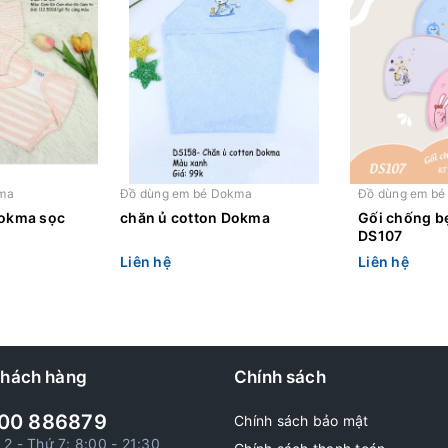
ma
Đồ dùng em bé Dokma
Đồ dùng em b
Dokma sọc
chăn ủ cotton Dokma
Gối chống b
DS107
Liên hệ
Liên hệ
khách hàng
Chính sách
00 886879
Chính sách bảo mật
 2 - Thứ 7: 8:00 - 21:30