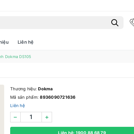
hiệu
Liên hệ
Bạn chưa xem sản phẩm nào
inh Dokma DS105
Thương hiệu:
Dokma
Mã sản phẩm:
8936090721636
Liên hệ
–
+
Liên hệ: 1900 88 68 79