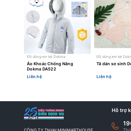
Đồ dùng em bé Dokma
Đồ dùng em bé Dok
Áo Khoác Chống Nắng
Tã dán sơ sinh 
Dokma DA522
Liên hệ
Liên hệ
Hỗ trợ 
19
Thứ
CÔNG TY TNHH MINIMARTHOUSE