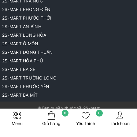
2S-MART TRÀ NÓC
2S-MART PHONG ĐIỀN
2S-MART PHƯỚC THỚI
2S-MART AN BÌNH
2S-MART LONG HÒA
2S-MART Ô MÔN
2S-MART ĐÔNG THUẬN
2S-MART HÒA PHÚ
2S-MART BA SE
2S-MART TRƯỜNG LONG
2S-MART PHƯỚC YÊN
2S-MART BA MÍT
© Bản quyền thuộc về
2S-mart
0
0
Cung cấp bởi
Sapo
Menu
Giỏ hàng
Yêu thích
Tài khoản