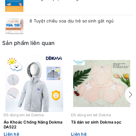
8 Tuyệt chiêu xoa dịu trẻ sơ sinh gắt ngủ
Sản phẩm liên quan
Đồ dùng em bé Dokma
Đồ dùng em bé Dokma
Áo Khoác Chống Nắng Dokma
Tã dán sơ sinh Dokma sọc
DA522
Liên hệ
Liên hệ