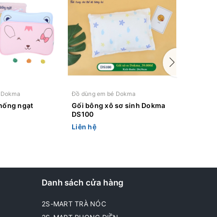
é Dokma
Đồ dùng em bé Dokma
Đồ dùng 
chống ngạt
Gối bông xô sơ sinh Dokma
Gối bông
DS100
Dokma 
Liên hệ
Liên hệ
Danh sách cửa hàng
2S-MART TRÀ NÓC