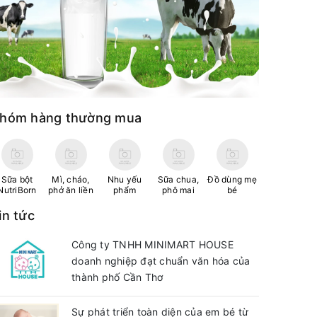
hóm hàng thường mua
Sữa bột
Mì, cháo,
Nhu yếu
Sữa chua,
Đồ dùng mẹ
NutriBorn
phở ăn liền
phẩm
phô mai
bé
in tức
Công ty TNHH MINIMART HOUSE
doanh nghiệp đạt chuẩn văn hóa của
thành phố Cần Thơ
Sự phát triển toàn diện của em bé từ