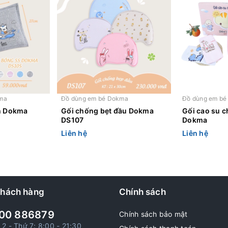
ma
Đồ dùng em bé Dokma
Đồ dùng em b
h Dokma
Gối chống bẹt đầu Dokma
Gối cao su 
DS107
Dokma
Liên hệ
Liên hệ
khách hàng
Chính sách
00 886879
Chính sách bảo mật
 2 - Thứ 7: 8:00 - 21:30