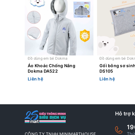
Đồ dùng em bé Dokma
Đồ dùng em bé Dok
Áo Khoác Chống Nắng
Gối bông sơ sin
Dokma DA522
DS105
Liên hệ
Liên hệ
Hỗ trợ 
19
Thứ
CÔNG TY TNHH MINIMARTHOUSE