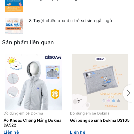
8 Tuyệt chiêu xoa dịu trẻ sơ sinh gắt ngủ
Sản phẩm liên quan
Đồ dùng em bé Dokma
Đồ dùng em bé Dokma
Áo Khoác Chống Nắng Dokma
Gối bông sơ sinh Dokma DS105
DA522
Liên hệ
Liên hệ