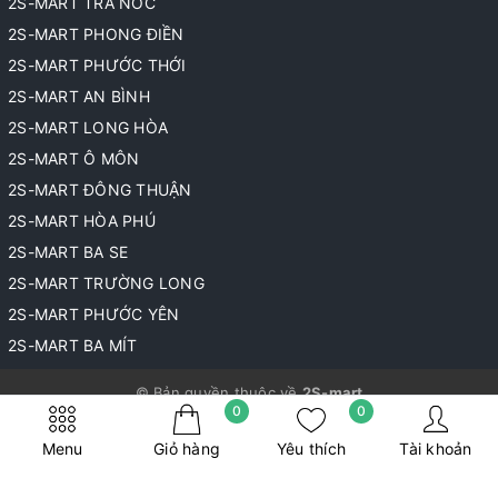
2S-MART TRÀ NÓC
2S-MART PHONG ĐIỀN
2S-MART PHƯỚC THỚI
2S-MART AN BÌNH
2S-MART LONG HÒA
2S-MART Ô MÔN
2S-MART ĐÔNG THUẬN
2S-MART HÒA PHÚ
2S-MART BA SE
2S-MART TRƯỜNG LONG
2S-MART PHƯỚC YÊN
2S-MART BA MÍT
© Bản quyền thuộc về
2S-mart
0
0
Cung cấp bởi
Sapo
Menu
Giỏ hàng
Yêu thích
Tài khoản