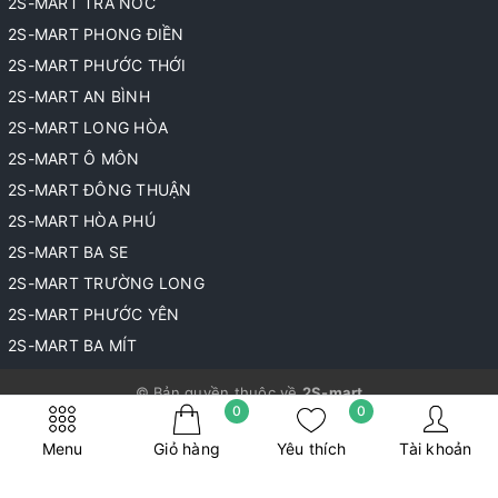
2S-MART TRÀ NÓC
2S-MART PHONG ĐIỀN
2S-MART PHƯỚC THỚI
2S-MART AN BÌNH
2S-MART LONG HÒA
2S-MART Ô MÔN
2S-MART ĐÔNG THUẬN
2S-MART HÒA PHÚ
2S-MART BA SE
2S-MART TRƯỜNG LONG
2S-MART PHƯỚC YÊN
2S-MART BA MÍT
© Bản quyền thuộc về
2S-mart
0
0
Cung cấp bởi
Sapo
Menu
Giỏ hàng
Yêu thích
Tài khoản