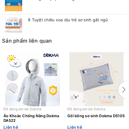
8 Tuyệt chiêu xoa dịu trẻ sơ sinh gắt ngủ
Sản phẩm liên quan
Đồ dùng em bé Dokma
Đồ dùng em bé Dokma
Áo Khoác Chống Nắng Dokma
Gối bông sơ sinh Dokma DS105
DA522
Liên hệ
Liên hệ