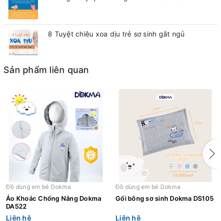
8 Tuyệt chiêu xoa dịu trẻ sơ sinh gắt ngủ
Sản phẩm liên quan
Đồ dùng em bé Dokma
Đồ dùng em bé Dokma
Áo Khoác Chống Nắng Dokma
Gối bông sơ sinh Dokma DS105
DA522
Liên hệ
Liên hệ