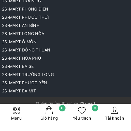
2S-MART TRÀ NÓC
2S-MART PHONG ĐIỀN
2S-MART PHƯỚC THỚI
2S-MART AN BÌNH
2S-MART LONG HÒA
2S-MART Ô MÔN
2S-MART ĐÔNG THUẬN
2S-MART HÒA PHÚ
2S-MART BA SE
2S-MART TRƯỜNG LONG
2S-MART PHƯỚC YÊN
2S-MART BA MÍT
© Bản quyền thuộc về
2S-mart
0
0
Cung cấp bởi
Sapo
Menu
Giỏ hàng
Yêu thích
Tài khoản