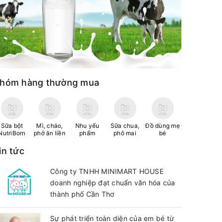
hóm hàng thường mua
Sữa bột
Mì, cháo,
Nhu yếu
Sữa chua,
Đồ dùng mẹ
NutriBorn
phở ăn liền
phẩm
phô mai
bé
in tức
Công ty TNHH MINIMART HOUSE
doanh nghiệp đạt chuẩn văn hóa của
thành phố Cần Thơ
Sự phát triển toàn diện của em bé từ