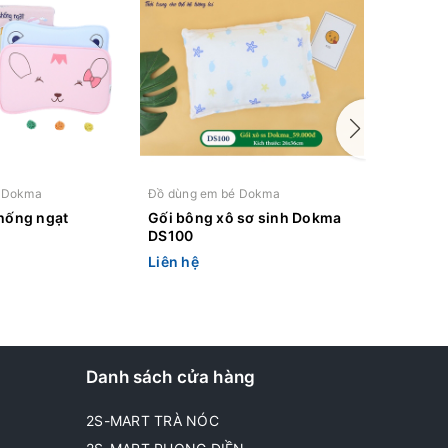
é Dokma
Đồ dùng em bé Dokma
Đồ dùng 
chống ngạt
Gối bông xô sơ sinh Dokma
Gối bông
DS100
Dokma 
Liên hệ
Liên hệ
Danh sách cửa hàng
2S-MART TRÀ NÓC