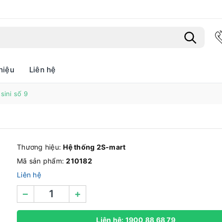
hiệu
Liên hệ
Bạn chưa xem sản phẩm nào
sini số 9
Thương hiệu:
Hệ thống 2S-mart
Mã sản phẩm:
210182
Liên hệ
–
+
Liên hệ: 1900 88 68 79