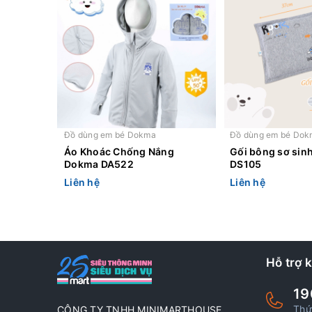
Đồ dùng em bé Dokma
Đồ dùng em bé Dok
Áo Khoác Chống Nắng
Gối bông sơ sin
Dokma DA522
DS105
Liên hệ
Liên hệ
Hỗ trợ 
19
Thứ
CÔNG TY TNHH MINIMARTHOUSE