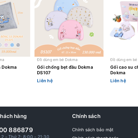
ma
Đồ dùng em bé Dokma
Đồ dùng em b
h Dokma
Gối chống bẹt đầu Dokma
Gối cao su 
DS107
Dokma
Liên hệ
Liên hệ
khách hàng
Chính sách
00 886879
Chính sách bảo mật
 2 - Thứ 7: 8:00 - 21:30