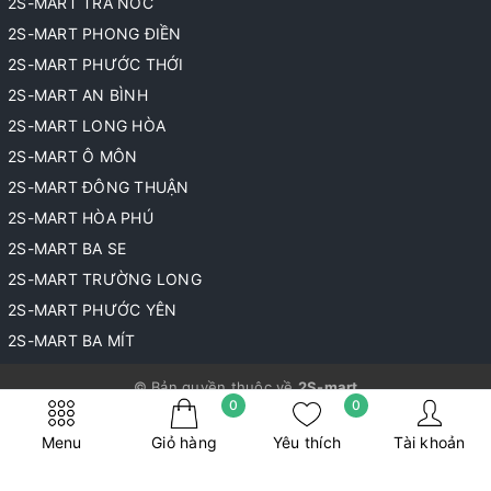
2S-MART TRÀ NÓC
2S-MART PHONG ĐIỀN
2S-MART PHƯỚC THỚI
2S-MART AN BÌNH
2S-MART LONG HÒA
2S-MART Ô MÔN
2S-MART ĐÔNG THUẬN
2S-MART HÒA PHÚ
2S-MART BA SE
2S-MART TRƯỜNG LONG
2S-MART PHƯỚC YÊN
2S-MART BA MÍT
© Bản quyền thuộc về
2S-mart
0
0
Cung cấp bởi
Sapo
Menu
Giỏ hàng
Yêu thích
Tài khoản