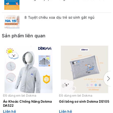
8 Tuyệt chiêu xoa dịu trẻ sơ sinh gắt ngủ
Sản phẩm liên quan
Đồ dùng em bé Dokma
Đồ dùng em bé Dokma
Áo Khoác Chống Nắng Dokma
Gối bông sơ sinh Dokma DS105
DA522
Liên hệ
Liên hệ