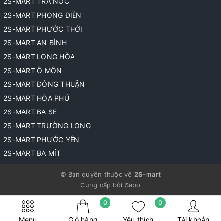
2S-MART TRÀ NÓC
2S-MART PHONG ĐIỀN
2S-MART PHƯỚC THỚI
2S-MART AN BÌNH
2S-MART LONG HÒA
2S-MART Ô MÔN
2S-MART ĐÔNG THUẬN
2S-MART HÒA PHÚ
2S-MART BA SE
2S-MART TRƯỜNG LONG
2S-MART PHƯỚC YÊN
2S-MART BA MÍT
© Bản quyền thuộc về
2S-mart
Cung cấp bởi
Sapo
0
0
Menu
Giỏ hàng
Yêu thích
Tài khoản