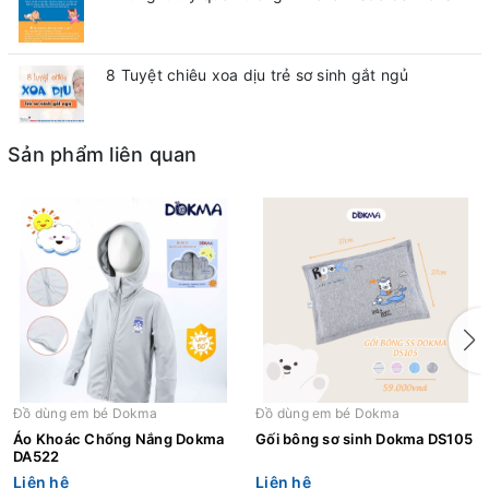
8 Tuyệt chiêu xoa dịu trẻ sơ sinh gắt ngủ
Sản phẩm liên quan
Đồ dùng em bé Dokma
Đồ dùng em bé Dokma
Áo Khoác Chống Nắng Dokma
Gối bông sơ sinh Dokma DS105
DA522
Liên hệ
Liên hệ