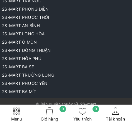
2S-MART TRÀ NÓC
2S-MART PHONG ĐIỀN
2S-MART PHƯỚC THỚI
2S-MART AN BÌNH
2S-MART LONG HÒA
2S-MART Ô MÔN
2S-MART ĐÔNG THUẬN
2S-MART HÒA PHÚ
2S-MART BA SE
2S-MART TRƯỜNG LONG
2S-MART PHƯỚC YÊN
2S-MART BA MÍT
© Bản quyền thuộc về
2S-mart
0
0
Cung cấp bởi
Sapo
Menu
Giỏ hàng
Yêu thích
Tài khoản