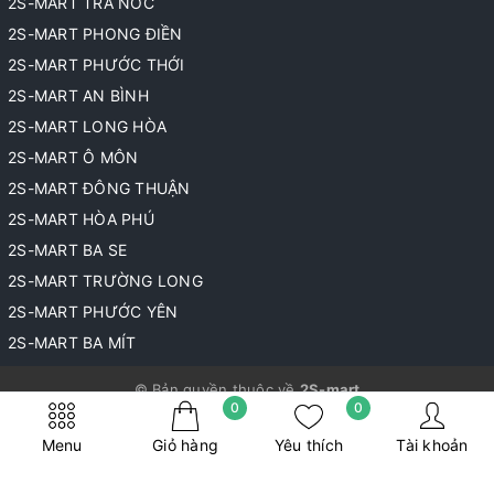
2S-MART TRÀ NÓC
2S-MART PHONG ĐIỀN
2S-MART PHƯỚC THỚI
2S-MART AN BÌNH
2S-MART LONG HÒA
2S-MART Ô MÔN
2S-MART ĐÔNG THUẬN
2S-MART HÒA PHÚ
2S-MART BA SE
2S-MART TRƯỜNG LONG
2S-MART PHƯỚC YÊN
2S-MART BA MÍT
© Bản quyền thuộc về
2S-mart
0
0
Cung cấp bởi
Sapo
Menu
Giỏ hàng
Yêu thích
Tài khoản