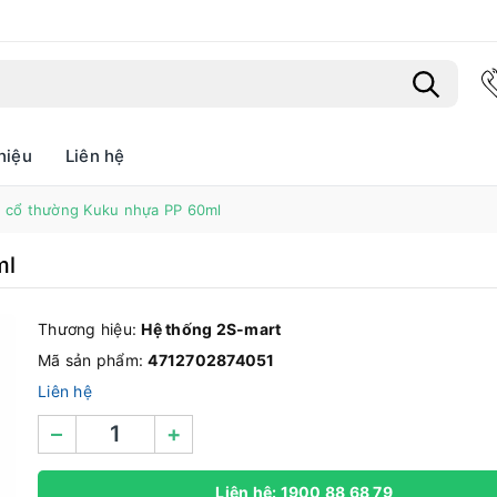
hiệu
Liên hệ
Bạn chưa xem sản phẩm nào
a cổ thường Kuku nhựa PP 60ml
ml
Thương hiệu:
Hệ thống 2S-mart
Mã sản phẩm:
4712702874051
Liên hệ
–
+
Liên hệ: 1900 88 68 79