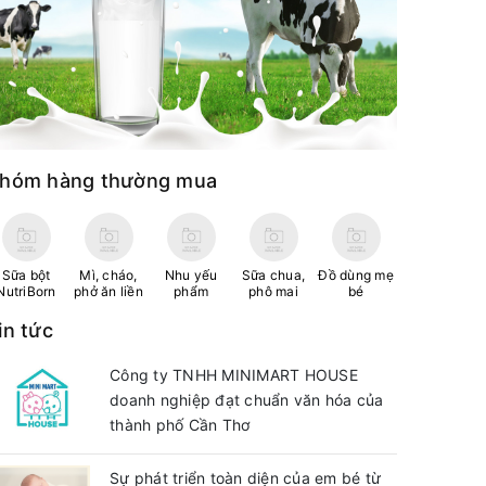
hóm hàng thường mua
Sữa bột
Mì, cháo,
Nhu yếu
Sữa chua,
Đồ dùng mẹ
NutriBorn
phở ăn liền
phẩm
phô mai
bé
in tức
Công ty TNHH MINIMART HOUSE
doanh nghiệp đạt chuẩn văn hóa của
thành phố Cần Thơ
Sự phát triển toàn diện của em bé từ