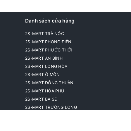
Danh sách cửa hàng
2S-MART TRÀ NÓC
2S-MART PHONG ĐIỀN
2S-MART PHƯỚC THỚI
2S-MART AN BÌNH
2S-MART LONG HÒA
2S-MART Ô MÔN
2S-MART ĐÔNG THUẬN
2S-MART HÒA PHÚ
2S-MART BA SE
2S-MART TRƯỜNG LONG
2S-MART PHƯỚC YÊN
2S-MART BA MÍT