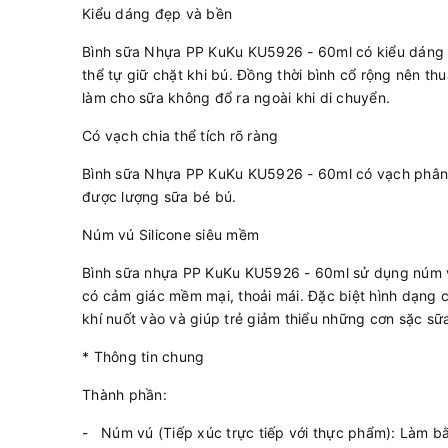
Kiểu dáng đẹp và bền
Bình sữa Nhựa PP KuKu KU5926 - 60ml có kiểu dáng đẹp
thể tự giữ chặt khi bú. Đồng thời bình cổ rộng nên th
làm cho sữa không đổ ra ngoài khi di chuyển.
Có vạch chia thể tích rõ ràng
Bình sữa Nhựa PP KuKu KU5926 - 60ml có vạch phân t
được lượng sữa bé bú.
Núm vú Silicone siêu mềm
Bình sữa nhựa PP KuKu KU5926 - 60ml sử dụng núm vú
có cảm giác mềm mại, thoải mái. Đặc biệt hình dạng 
khí nuốt vào và giúp trẻ giảm thiểu những cơn sặc sữ
* Thông tin chung
Thành phần:
- Núm vú (Tiếp xúc trực tiếp với thực phẩm): Làm bằ