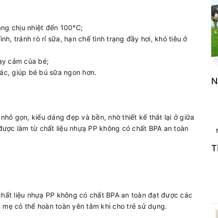
ng chịu nhiệt đến 100°C;
h, tránh rò rỉ sữa, hạn chế tình trạng đầy hơi, khó tiêu ở
hạy cảm của bé;
giác, giúp bé bú sữa ngon hơn.
N
ỏ gọn, kiểu dáng đẹp và bền, nhờ thiết kế thắt lại ở giữa
a được làm từ chất liệu nhựạ PP không có chất BPA an toàn
T
ất liệu nhựạ PP không có chất BPA an toàn đạt được các
 mẹ có thể hoàn toàn yên tâm khi cho trẻ sử dụng.