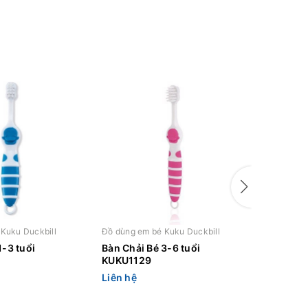
Kuku Duckbill
Đồ dùng em bé Kuku Duckbill
Đồ dùng e
1-3 tuổi
Bàn Chải Bé 3-6 tuổi
Núm vú C
KUKU1129
KU5272
Liên hệ
Liên hệ