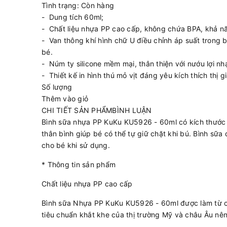
Tình trạng: Còn hàng
- Dung tích 60ml;
- Chất liệu nhựa PP cao cấp, không chứa BPA, khả nă
- Van thông khí hình chữ U điều chỉnh áp suất trong bìn
bé.
- Núm ty silicone mềm mại, thân thiện với nướu lợi n
- Thiết kế in hình thú mỏ vịt đáng yêu kích thích thị 
Số lượng
Thêm vào giỏ
CHI TIẾT SẢN PHẨMBÌNH LUẬN
Bình sữa nhựa PP KuKu KU5926 - 60ml có kích thước nh
thân bình giúp bé có thể tự giữ chặt khi bú. Bình sữ
cho bé khi sử dụng.
* Thông tin sản phẩm
Chất liệu nhựa PP cao cấp
Bình sữa Nhựa PP KuKu KU5926 - 60ml được làm từ ch
tiêu chuẩn khắt khe của thị trường Mỹ và châu Âu nên