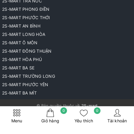
2S-MART TRÀ NÓC
2S-MART PHONG ĐIỀN
2S-MART PHƯỚC THỚI
2S-MART AN BÌNH
2S-MART LONG HÒA
2S-MART Ô MÔN
2S-MART ĐÔNG THUẬN
2S-MART HÒA PHÚ
2S-MART BA SE
2S-MART TRƯỜNG LONG
2S-MART PHƯỚC YÊN
2S-MART BA MÍT
© Bản quyền thuộc về
2S-mart
0
0
Cung cấp bởi
Sapo
Menu
Giỏ hàng
Yêu thích
Tài khoản