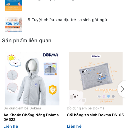
8 Tuyệt chiêu xoa dịu trẻ sơ sinh gắt ngủ
Sản phẩm liên quan
Đồ dùng em bé Dokma
Đồ dùng em bé Dokma
Áo Khoác Chống Nắng Dokma
Gối bông sơ sinh Dokma DS105
DA522
Liên hệ
Liên hệ