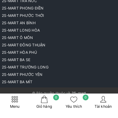
2S-MART TRÀ NÓC
2S-MART PHONG ĐIỀN
2S-MART PHƯỚC THỚI
2S-MART AN BÌNH
2S-MART LONG HÒA
2S-MART Ô MÔN
2S-MART ĐÔNG THUẬN
2S-MART HÒA PHÚ
2S-MART BA SE
2S-MART TRƯỜNG LONG
2S-MART PHƯỚC YÊN
2S-MART BA MÍT
© Bản quyền thuộc về
2S-mart
0
0
Cung cấp bởi
Sapo
Menu
Giỏ hàng
Yêu thích
Tài khoản