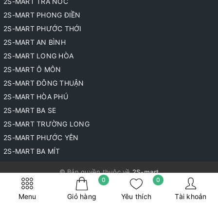
2S-MART TRÀ NÓC
2S-MART PHONG ĐIỀN
2S-MART PHƯỚC THỚI
2S-MART AN BÌNH
2S-MART LONG HÒA
2S-MART Ô MÔN
2S-MART ĐÔNG THUẬN
2S-MART HÒA PHÚ
2S-MART BA SE
2S-MART TRƯỜNG LONG
2S-MART PHƯỚC YÊN
2S-MART BA MÍT
© Bản quyền thuộc về
2S-mart
0
0
Cung cấp bởi
Sapo
Menu
Giỏ hàng
Yêu thích
Tài khoản