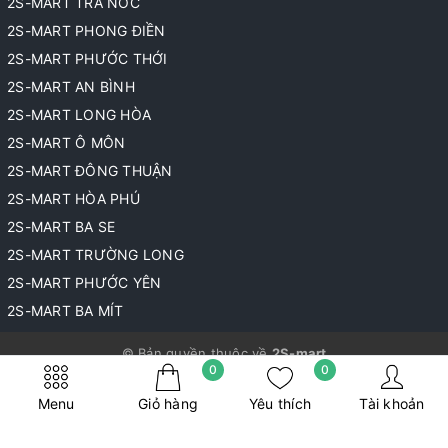
2S-MART TRÀ NÓC
2S-MART PHONG ĐIỀN
2S-MART PHƯỚC THỚI
2S-MART AN BÌNH
2S-MART LONG HÒA
2S-MART Ô MÔN
2S-MART ĐÔNG THUẬN
2S-MART HÒA PHÚ
2S-MART BA SE
2S-MART TRƯỜNG LONG
2S-MART PHƯỚC YÊN
2S-MART BA MÍT
© Bản quyền thuộc về
2S-mart
0
0
Cung cấp bởi
Sapo
Menu
Giỏ hàng
Yêu thích
Tài khoản