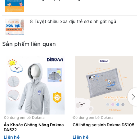
8 Tuyệt chiêu xoa dịu trẻ sơ sinh gắt ngủ
Sản phẩm liên quan
Đồ dùng em bé Dokma
Đồ dùng em bé Dokma
Áo Khoác Chống Nắng Dokma
Gối bông sơ sinh Dokma DS105
DA522
Liên hệ
Liên hệ