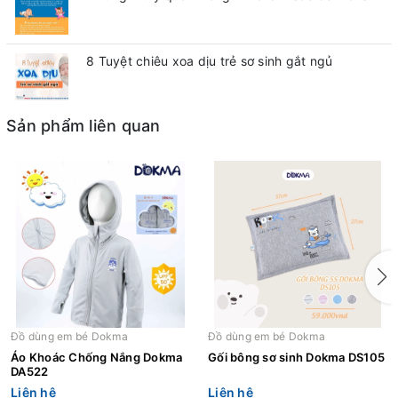
8 Tuyệt chiêu xoa dịu trẻ sơ sinh gắt ngủ
Sản phẩm liên quan
Đồ dùng em bé Dokma
Đồ dùng em bé Dokma
Áo Khoác Chống Nắng Dokma
Gối bông sơ sinh Dokma DS105
DA522
Liên hệ
Liên hệ