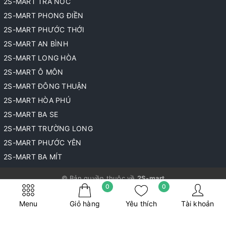
2S-MART TRÀ NÓC
2S-MART PHONG ĐIỀN
2S-MART PHƯỚC THỚI
2S-MART AN BÌNH
2S-MART LONG HÒA
2S-MART Ô MÔN
2S-MART ĐÔNG THUẬN
2S-MART HÒA PHÚ
2S-MART BA SE
2S-MART TRƯỜNG LONG
2S-MART PHƯỚC YÊN
2S-MART BA MÍT
© Bản quyền thuộc về
2S-mart
0
0
Cung cấp bởi
Sapo
Menu
Giỏ hàng
Yêu thích
Tài khoản