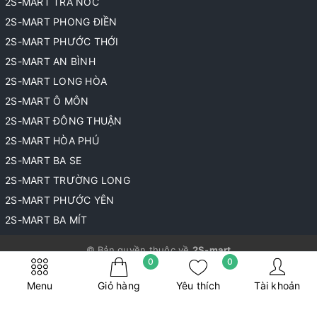
2S-MART TRÀ NÓC
2S-MART PHONG ĐIỀN
2S-MART PHƯỚC THỚI
2S-MART AN BÌNH
2S-MART LONG HÒA
2S-MART Ô MÔN
2S-MART ĐÔNG THUẬN
2S-MART HÒA PHÚ
2S-MART BA SE
2S-MART TRƯỜNG LONG
2S-MART PHƯỚC YÊN
2S-MART BA MÍT
© Bản quyền thuộc về
2S-mart
0
0
Cung cấp bởi
Sapo
Menu
Giỏ hàng
Yêu thích
Tài khoản