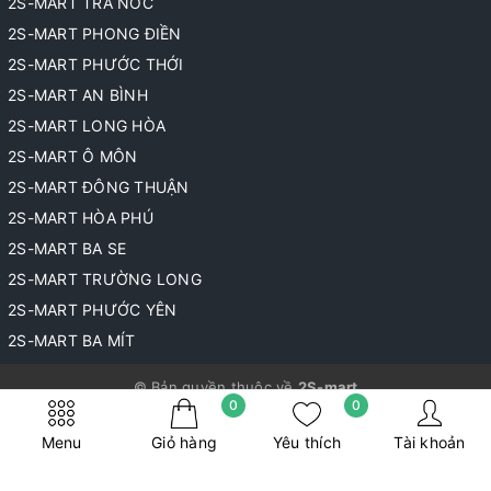
2S-MART TRÀ NÓC
2S-MART PHONG ĐIỀN
2S-MART PHƯỚC THỚI
2S-MART AN BÌNH
2S-MART LONG HÒA
2S-MART Ô MÔN
2S-MART ĐÔNG THUẬN
2S-MART HÒA PHÚ
2S-MART BA SE
2S-MART TRƯỜNG LONG
2S-MART PHƯỚC YÊN
2S-MART BA MÍT
© Bản quyền thuộc về
2S-mart
0
0
Cung cấp bởi
Sapo
Menu
Giỏ hàng
Yêu thích
Tài khoản