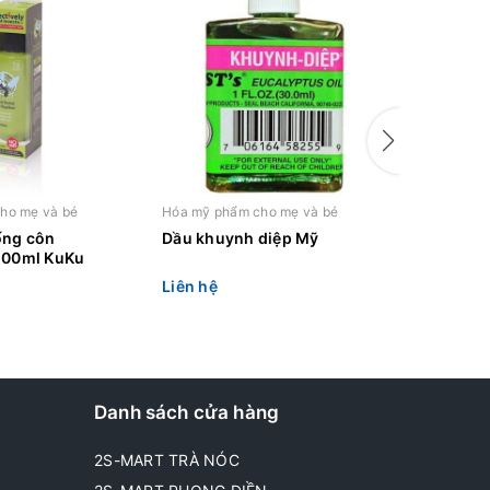
ho mẹ và bé
Hóa mỹ phẩm cho mẹ và bé
Hóa mỹ ph
ống côn
Dầu khuynh diệp Mỹ
Xịt muỗi
100ml KuKu
Happy S
Liên hệ
Liên hệ
Danh sách cửa hàng
2S-MART TRÀ NÓC