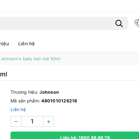
hiệu
Liên hệ
Bạn chưa xem sản phẩm nào
Johnson's baby ban mai 50ml
0ml
Thương hiệu:
Johnson
Mã sản phẩm:
4801010126218
Liên hệ
–
+
Liên hệ: 1900 88 68 79