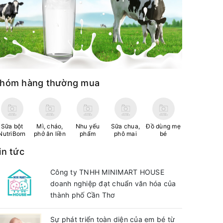
hóm hàng thường mua
Sữa bột
Mì, cháo,
Nhu yếu
Sữa chua,
Đồ dùng mẹ
NutriBorn
phở ăn liền
phẩm
phô mai
bé
in tức
Công ty TNHH MINIMART HOUSE
doanh nghiệp đạt chuẩn văn hóa của
thành phố Cần Thơ
Sự phát triển toàn diện của em bé từ