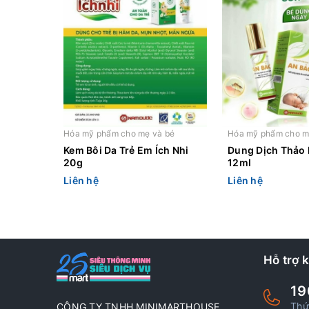
Hóa mỹ phẩm cho mẹ và bé
Hóa mỹ phẩm cho m
Kem Bôi Da Trẻ Em Ích Nhi
Dung Dịch Thảo
20g
12ml
Liên hệ
Liên hệ
Hỗ trợ 
19
Thứ
CÔNG TY TNHH MINIMARTHOUSE