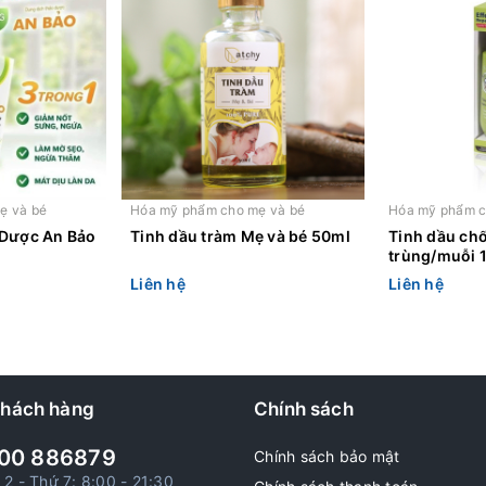
ẹ và bé
Hóa mỹ phẩm cho mẹ và bé
Hóa mỹ phẩm c
 Dược An Bảo
Tinh dầu tràm Mẹ và bé 50ml
Tinh dầu ch
trùng/muỗi 
Liên hệ
Liên hệ
khách hàng
Chính sách
00 886879
Chính sách bảo mật
 2 - Thứ 7: 8:00 - 21:30