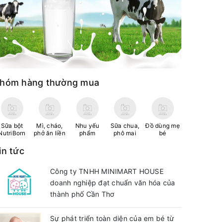
hóm hàng thường mua
Sữa bột
Mì, cháo,
Nhu yếu
Sữa chua,
Đồ dùng mẹ
NutriBorn
phở ăn liền
phẩm
phô mai
bé
in tức
Công ty TNHH MINIMART HOUSE
doanh nghiệp đạt chuẩn văn hóa của
thành phố Cần Thơ
Sự phát triển toàn diện của em bé từ