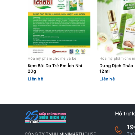
Hóa mỹ phẩm cho mẹ và bé
Hóa mỹ phẩm cho m
Kem Bôi Da Trẻ Em Ích Nhi
Dung Dịch Thảo
20g
12ml
Liên hệ
Liên hệ
Hỗ trợ 
19
Thứ
CÔNG TY TNHH MINIMARTHOUSE