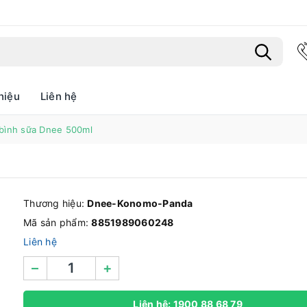
hiệu
Liên hệ
Bạn chưa xem sản phẩm nào
bình sữa Dnee 500ml
Thương hiệu:
Dnee-Konomo-Panda
Mã sản phẩm:
8851989060248
Liên hệ
–
+
Liên hệ: 1900 88 68 79