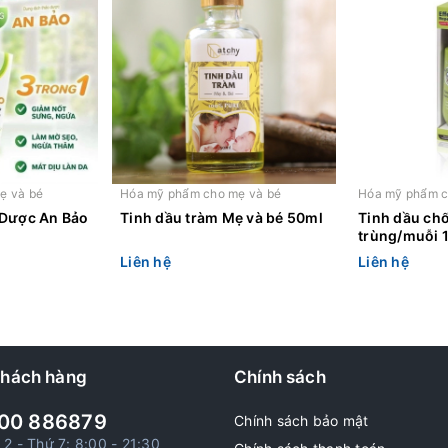
ẹ và bé
Hóa mỹ phẩm cho mẹ và bé
Hóa mỹ phẩm c
 Dược An Bảo
Tinh dầu tràm Mẹ và bé 50ml
Tinh dầu ch
trùng/muỗi 
Liên hệ
Liên hệ
khách hàng
Chính sách
00 886879
Chính sách bảo mật
 2 - Thứ 7: 8:00 - 21:30