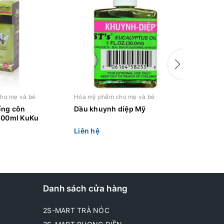
ho mẹ và bé
Hóa mỹ phẩm cho mẹ và bé
Hóa mỹ ph
ống côn
Dầu khuynh diệp Mỹ
Xịt muỗi
100ml KuKu
Happy S
Liên hệ
Liên hệ
Danh sách cửa hàng
2S-MART TRÀ NÓC