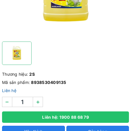
Thương hiệu:
2S
Mã sản phẩm:
8938530409135
Liên hệ
–
+
Liên hệ: 1900 88 68 79