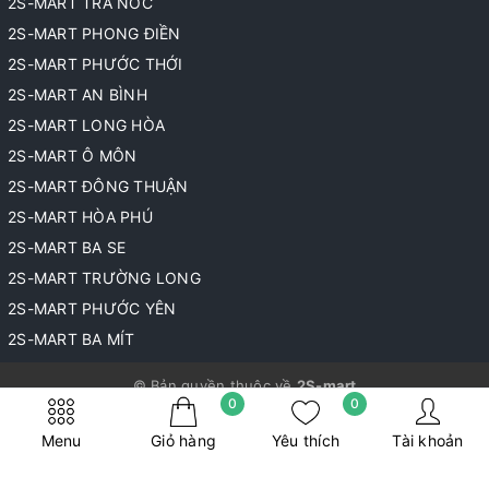
2S-MART TRÀ NÓC
2S-MART PHONG ĐIỀN
2S-MART PHƯỚC THỚI
2S-MART AN BÌNH
2S-MART LONG HÒA
2S-MART Ô MÔN
2S-MART ĐÔNG THUẬN
2S-MART HÒA PHÚ
2S-MART BA SE
2S-MART TRƯỜNG LONG
2S-MART PHƯỚC YÊN
2S-MART BA MÍT
© Bản quyền thuộc về
2S-mart
0
0
Cung cấp bởi
Sapo
Menu
Giỏ hàng
Yêu thích
Tài khoản