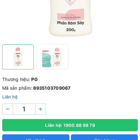
Thương hiệu:
PG
Mã sản phẩm:
8935103709067
Liên hệ
–
+
Liên hệ: 1900 88 68 79