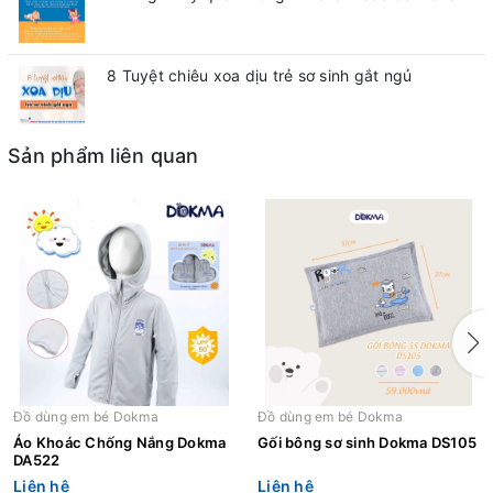
8 Tuyệt chiêu xoa dịu trẻ sơ sinh gắt ngủ
Sản phẩm liên quan
Đồ dùng em bé Dokma
Đồ dùng em bé Dokma
Áo Khoác Chống Nắng Dokma
Gối bông sơ sinh Dokma DS105
DA522
Liên hệ
Liên hệ