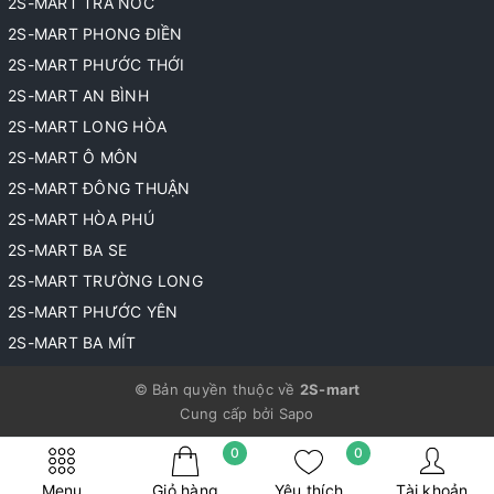
2S-MART TRÀ NÓC
2S-MART PHONG ĐIỀN
2S-MART PHƯỚC THỚI
2S-MART AN BÌNH
2S-MART LONG HÒA
2S-MART Ô MÔN
2S-MART ĐÔNG THUẬN
2S-MART HÒA PHÚ
2S-MART BA SE
2S-MART TRƯỜNG LONG
2S-MART PHƯỚC YÊN
2S-MART BA MÍT
© Bản quyền thuộc về
2S-mart
Cung cấp bởi
Sapo
0
0
Menu
Giỏ hàng
Yêu thích
Tài khoản