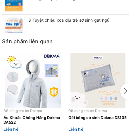
8 Tuyệt chiêu xoa dịu trẻ sơ sinh gắt ngủ
Sản phẩm liên quan
Đồ dùng em bé Dokma
Đồ dùng em bé Dokma
Áo Khoác Chống Nắng Dokma
Gối bông sơ sinh Dokma DS105
DA522
Liên hệ
Liên hệ