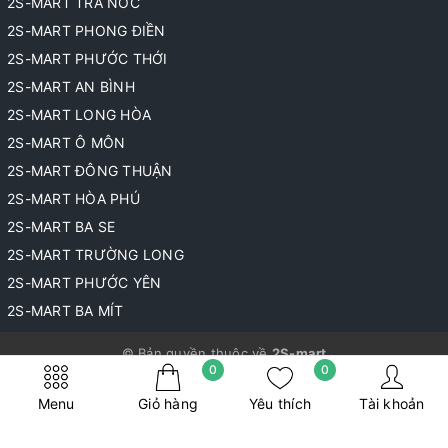
2S-MART TRÀ NÓC
2S-MART PHONG ĐIỀN
2S-MART PHƯỚC THỚI
2S-MART AN BÌNH
2S-MART LONG HÒA
2S-MART Ô MÔN
2S-MART ĐÔNG THUẬN
2S-MART HÒA PHÚ
2S-MART BA SE
2S-MART TRƯỜNG LONG
2S-MART PHƯỚC YÊN
2S-MART BA MÍT
© Bản quyền thuộc về
2S-mart
0
0
Cung cấp bởi
Sapo
Menu
Giỏ hàng
Yêu thích
Tài khoản