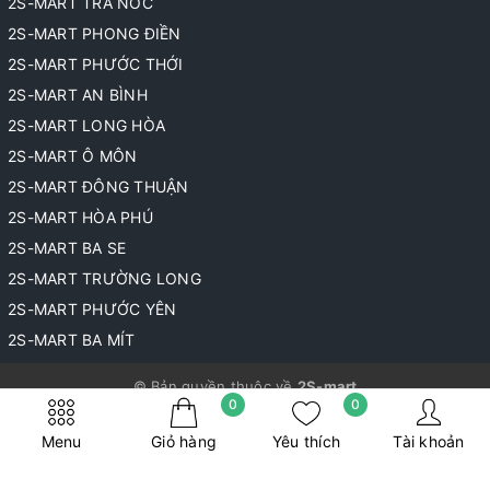
2S-MART TRÀ NÓC
2S-MART PHONG ĐIỀN
2S-MART PHƯỚC THỚI
2S-MART AN BÌNH
2S-MART LONG HÒA
2S-MART Ô MÔN
2S-MART ĐÔNG THUẬN
2S-MART HÒA PHÚ
2S-MART BA SE
2S-MART TRƯỜNG LONG
2S-MART PHƯỚC YÊN
2S-MART BA MÍT
© Bản quyền thuộc về
2S-mart
0
0
Cung cấp bởi
Sapo
Menu
Giỏ hàng
Yêu thích
Tài khoản