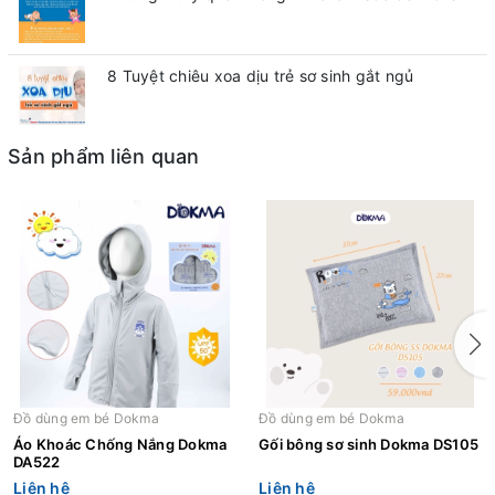
8 Tuyệt chiêu xoa dịu trẻ sơ sinh gắt ngủ
Sản phẩm liên quan
Đồ dùng em bé Dokma
Đồ dùng em bé Dokma
Áo Khoác Chống Nắng Dokma
Gối bông sơ sinh Dokma DS105
DA522
Liên hệ
Liên hệ