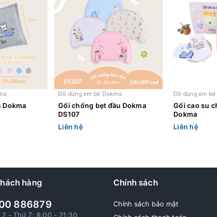
ma
Đồ dùng em bé Dokma
Đồ dùng em b
h Dokma
Gối chống bẹt đầu Dokma
Gối cao su 
DS107
Dokma
Liên hệ
Liên hệ
khách hàng
Chính sách
00 886879
Chính sách bảo mật
 2 - Thứ 7: 8:00 - 21:30