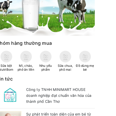
hóm hàng thường mua
Sữa bột
Mì, cháo,
Nhu yếu
Sữa chua,
Đồ dùng mẹ
NutriBorn
phở ăn liền
phẩm
phô mai
bé
in tức
Công ty TNHH MINIMART HOUSE
doanh nghiệp đạt chuẩn văn hóa của
thành phố Cần Thơ
Sự phát triển toàn diện của em bé từ