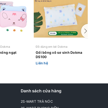
é Dokma
Đồ dùng em bé Dokma
Đồ dùng 
chống ngạt
Gối bông xô sơ sinh Dokma
Gối bông
DS100
Dokma 
Liên hệ
Liên hệ
Danh sách cửa hàng
2S-MART TRÀ NÓC