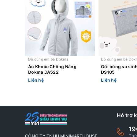
Đồ dùng em bé Dokma
Đồ dùng em bé Dok
Áo Khoác Chống Nắng
Gối bông sơ sin
Dokma DA522
DS105
Liên hệ
Liên hệ
Hỗ trợ 
19
Thứ
CÔNG TY TNHH MINIMARTHOUSE