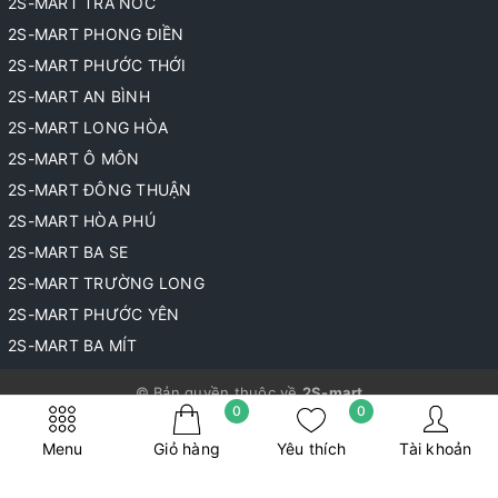
2S-MART TRÀ NÓC
2S-MART PHONG ĐIỀN
2S-MART PHƯỚC THỚI
2S-MART AN BÌNH
2S-MART LONG HÒA
2S-MART Ô MÔN
2S-MART ĐÔNG THUẬN
2S-MART HÒA PHÚ
2S-MART BA SE
2S-MART TRƯỜNG LONG
2S-MART PHƯỚC YÊN
2S-MART BA MÍT
© Bản quyền thuộc về
2S-mart
0
0
Cung cấp bởi
Sapo
Menu
Giỏ hàng
Yêu thích
Tài khoản