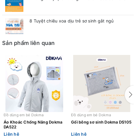
8 Tuyệt chiêu xoa dịu trẻ sơ sinh gắt ngủ
Sản phẩm liên quan
Đồ dùng em bé Dokma
Đồ dùng em bé Dokma
Áo Khoác Chống Nắng Dokma
Gối bông sơ sinh Dokma DS105
DA522
Liên hệ
Liên hệ