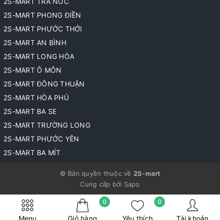
2S-MART TRÀ NÓC
2S-MART PHONG ĐIỀN
2S-MART PHƯỚC THỚI
2S-MART AN BÌNH
2S-MART LONG HÒA
2S-MART Ô MÔN
2S-MART ĐÔNG THUẬN
2S-MART HÒA PHÚ
2S-MART BA SE
2S-MART TRƯỜNG LONG
2S-MART PHƯỚC YÊN
2S-MART BA MÍT
© Bản quyền thuộc về
2S-mart
Cung cấp bởi
Sapo
0
0
Menu
Giỏ hàng
Yêu thích
Tài khoản