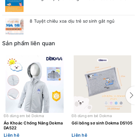
8 Tuyệt chiêu xoa dịu trẻ sơ sinh gắt ngủ
Sản phẩm liên quan
Đồ dùng em bé Dokma
Đồ dùng em bé Dokma
Áo Khoác Chống Nắng Dokma
Gối bông sơ sinh Dokma DS105
DA522
Liên hệ
Liên hệ