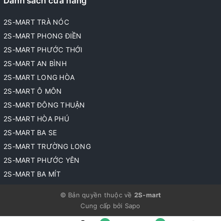
Danh sách cửa hàng
2S-MART TRÀ NÓC
2S-MART PHONG ĐIỀN
2S-MART PHƯỚC THỚI
2S-MART AN BÌNH
2S-MART LONG HÒA
2S-MART Ô MÔN
2S-MART ĐÔNG THUẬN
2S-MART HÒA PHÚ
2S-MART BA SE
2S-MART TRƯỜNG LONG
2S-MART PHƯỚC YÊN
2S-MART BA MÍT
© Bản quyền thuộc về
2S-mart
Cung cấp bởi
Sapo