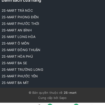
Danh sách cửa hàng
2S-MART TRÀ NÓC
2S-MART PHONG ĐIỀN
2S-MART PHƯỚC THỚI
2S-MART AN BÌNH
2S-MART LONG HÒA
2S-MART Ô MÔN
2S-MART ĐÔNG THUẬN
2S-MART HÒA PHÚ
2S-MART BA SE
2S-MART TRƯỜNG LONG
2S-MART PHƯỚC YÊN
2S-MART BA MÍT
© Bản quyền thuộc về
2S-mart
Cung cấp bởi
Sapo