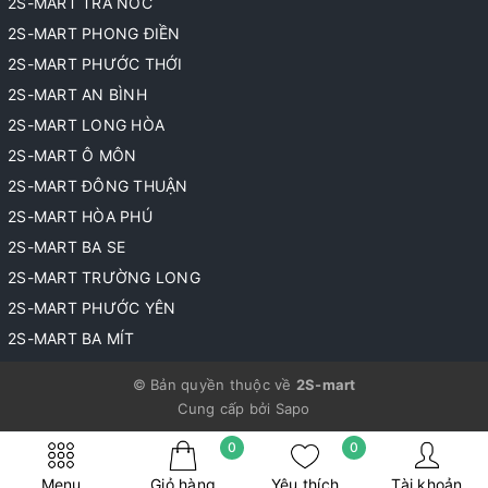
2S-MART TRÀ NÓC
2S-MART PHONG ĐIỀN
2S-MART PHƯỚC THỚI
2S-MART AN BÌNH
2S-MART LONG HÒA
2S-MART Ô MÔN
2S-MART ĐÔNG THUẬN
2S-MART HÒA PHÚ
2S-MART BA SE
2S-MART TRƯỜNG LONG
2S-MART PHƯỚC YÊN
2S-MART BA MÍT
© Bản quyền thuộc về
2S-mart
Cung cấp bởi
Sapo
0
0
Menu
Giỏ hàng
Yêu thích
Tài khoản