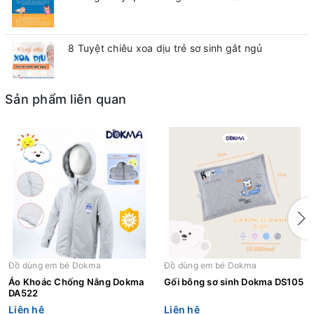
8 Tuyệt chiêu xoa dịu trẻ sơ sinh gắt ngủ
Sản phẩm liên quan
Đồ dùng em bé Dokma
Đồ dùng em bé Dokma
Áo Khoác Chống Nắng Dokma
Gối bông sơ sinh Dokma DS105
DA522
Liên hệ
Liên hệ