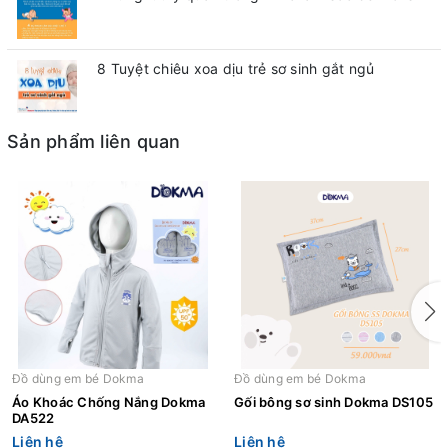
8 Tuyệt chiêu xoa dịu trẻ sơ sinh gắt ngủ
Sản phẩm liên quan
Đồ dùng em bé Dokma
Đồ dùng em bé Dokma
Áo Khoác Chống Nắng Dokma
Gối bông sơ sinh Dokma DS105
DA522
Liên hệ
Liên hệ