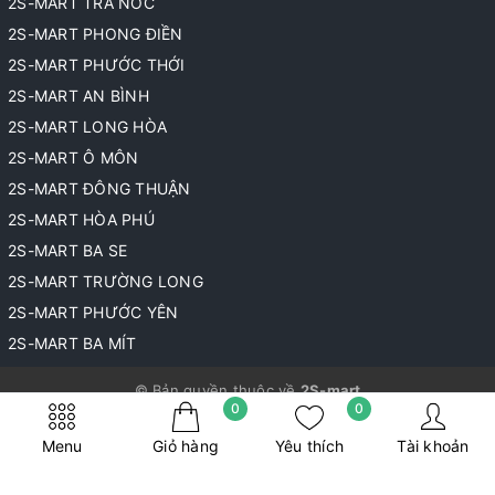
2S-MART TRÀ NÓC
2S-MART PHONG ĐIỀN
2S-MART PHƯỚC THỚI
2S-MART AN BÌNH
2S-MART LONG HÒA
2S-MART Ô MÔN
2S-MART ĐÔNG THUẬN
2S-MART HÒA PHÚ
2S-MART BA SE
2S-MART TRƯỜNG LONG
2S-MART PHƯỚC YÊN
2S-MART BA MÍT
© Bản quyền thuộc về
2S-mart
0
0
Cung cấp bởi
Sapo
Menu
Giỏ hàng
Yêu thích
Tài khoản